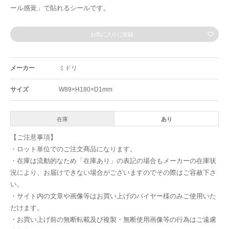
ール感覚」で貼れるシールです。
お気に入りに登録
メーカー
ミドリ
サイズ
W89×H180×D1mm
在庫
あり
【ご注意事項】
・ロット単位でのご注文商品になります。
・在庫は流動的なため「在庫あり」の表記の場合もメーカーの在庫状
況により、お届けできない場合がございますのでその際はご容赦下さ
い。
・サイト内の文章や画像等はお買い上げのバイヤー様のみご使用いた
だけます。
・お買い上げ前の無断転載及び複製・無断使用画像等の行為はご遠慮