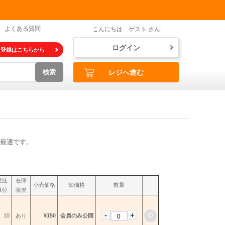
よくある質問
こんにちは ゲスト さん
ログイン
員登録はこちらから
検索
レジへ進む
最適です。
発注
在庫
小売価格
卸価格
数量
単位
状況
-
+
お気に入りに登録
10
あり
¥150
会員のみ公開