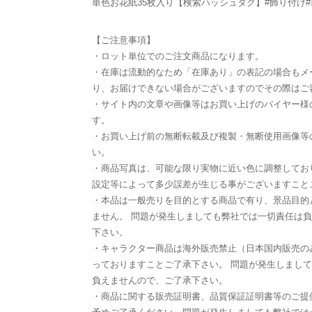
単色お花紙35枚入り【検索ハッシュタグ】#飾り付け#
【ご注意事項】
・ロット単位でのご注文商品になります。
・在庫は流動的なため「在庫あり」の表記の場合もメ
り、お届けできない場合がございますのでその際はご
・サイト内の文章や画像等はお買い上げのバイヤー様
す。
・お買い上げ前の無断転載及び複製・無断使用画像等
い。
・商品写真は、可能な限り実物に近い色に調整してお
設定等によって多少誤差が生じる事がございますこと
・本品は一般売りを目的とする商品で有り、景品目的
ません。 問題が発生しましても弊社では一切責任は
下さい。
・キャラクター商品は海外販売禁止（日本国内販売の
っておりますことご了承下さい。 問題が発生しまし
負えませんので、ご了承下さい。
・商品に関する販売証明書、品質保証証明書等のご提