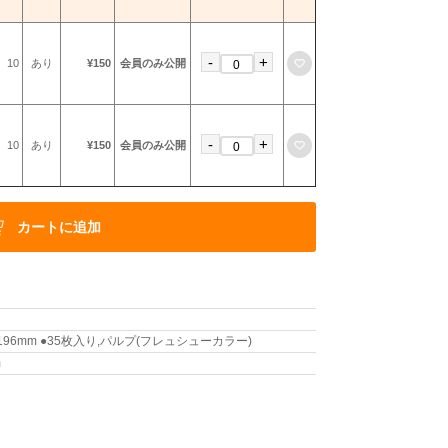
-
+
お気に入りに登録
10
あり
¥150
会員のみ公開
-
+
お気に入りに登録
10
あり
¥150
会員のみ公開
カートに追加
196mm ●35枚入り,パルプ(フレュシューカラー)
m