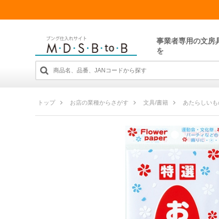
事業者専用の文房
を
トップ
お店の業種からさがす
文具/書籍
あたらしいも