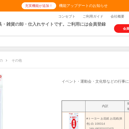
機能アップデートのお知らせ
充実機能が追加！
コンセプト
ご利用ガイド
会社概要
具・雑貨の卸・仕入れサイトです。ご利用には会員登録
会
の
その他
イベント・運動会・文化祭などの行事に
内訳
#トーヨー お花紙 お花紙(単
色) 白 108314
JAN:4902031022425