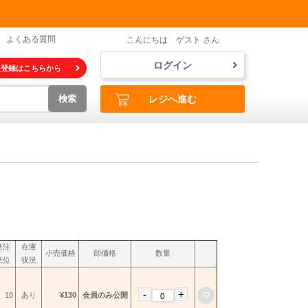
よくある質問
こんにちは ゲスト さん
ログイン
員登録はこちらから
検索
レジへ進む
発注
在庫
小売価格
卸価格
数量
単位
状況
-
+
お気に入りに登録
10
あり
¥130
会員のみ公開