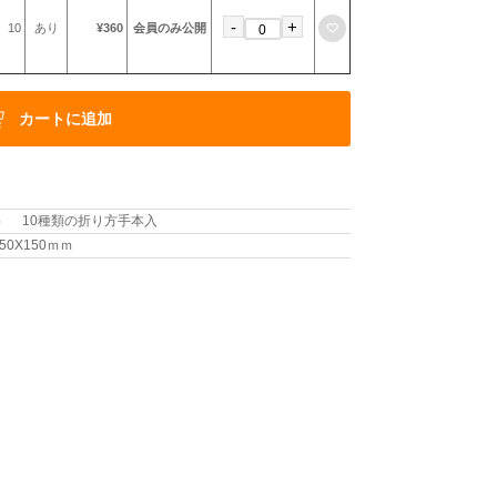
-
+
お気に入りに登録
10
あり
¥360
会員のみ公開
カートに追加
入） 10種類の折り方手本入
0X150ｍｍ