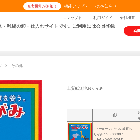
機能アップデートのお知らせ
充実機能が追加！
コンセプト
ご利用ガイド
会社概要
具・雑貨の卸・仕入れサイトです。ご利用には会員登録
会
グ
その他
上質紙無地おりがみ
内訳
#トーヨー おりがみ 教育お
りがみ 15.0 00000 4
JAN:4902031000140