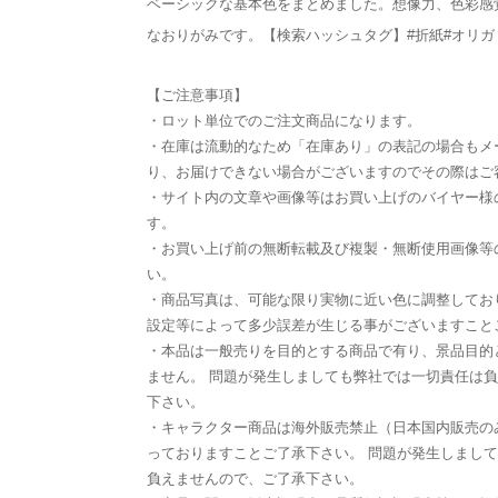
ベーシックな基本色をまとめました。想像力、色彩感
なおりがみです。【検索ハッシュタグ】#折紙#オリガ
【ご注意事項】
・ロット単位でのご注文商品になります。
・在庫は流動的なため「在庫あり」の表記の場合もメ
り、お届けできない場合がございますのでその際はご
・サイト内の文章や画像等はお買い上げのバイヤー様
す。
・お買い上げ前の無断転載及び複製・無断使用画像等
い。
・商品写真は、可能な限り実物に近い色に調整してお
設定等によって多少誤差が生じる事がございますこと
・本品は一般売りを目的とする商品で有り、景品目的
ません。 問題が発生しましても弊社では一切責任は
下さい。
・キャラクター商品は海外販売禁止（日本国内販売の
っておりますことご了承下さい。 問題が発生しまし
負えませんので、ご了承下さい。