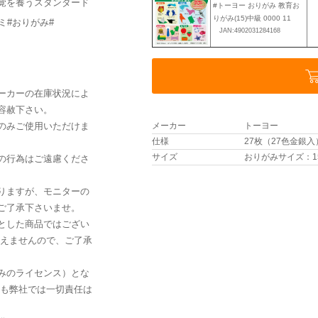
覚を養うスタンダード
#トーヨー おりがみ 教育お
りがみ(15)中級 0000 11
ミ#おりがみ#
JAN:4902031284168
ーカーの在庫状況によ
容赦下さい。
のみご使用いただけま
メーカー
トーヨー
仕様
27枚（27色金銀
サイズ
おりがみサイズ：15
の行為はご遠慮くださ
りますが、モニターの
ご了承下さいませ。
とした商品ではござい
負えませんので、ご了承
みのライセンス）とな
ても弊社では一切責任は