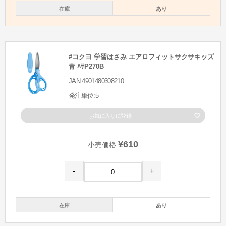
在庫
あり
#コクヨ 学習はさみ エアロフィットサクサキッズ
青 ﾊｻP270B
JAN:4901480308210
発注単位:5
お気に入りに登録
¥610
小売価格
-
+
在庫
あり