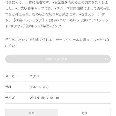
付きにくく、工作に最適です。●安全性を高めるため刃先を丸くしま
した。●刃先収容キャップ付き。●スムーズ開閉機構によって刃のがた
つきが抑えられ、なめらかな切れ味が続きます。●なまえシール付
き。【検索ハッシュタグ】#はさみ#ハサミ#鋏#フッ素#エアロフィッ
ト#サクサ#子供#キッズ#学習#ピンク
子供の小さい力でも軽く切れる！テープやシールを切ってもべたつき
にくい！
お気に入りに登録
メーカー
コクヨ
仕様
グルーレス刃
サイズ
W84×H15×D186mm
在庫
あり