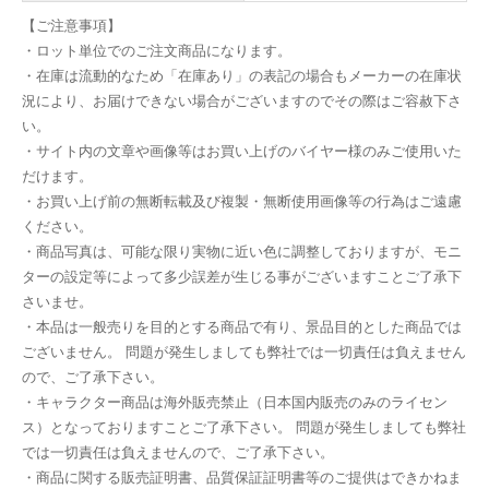
【ご注意事項】
・ロット単位でのご注文商品になります。
・在庫は流動的なため「在庫あり」の表記の場合もメーカーの在庫状
況により、お届けできない場合がございますのでその際はご容赦下さ
い。
・サイト内の文章や画像等はお買い上げのバイヤー様のみご使用いた
だけます。
・お買い上げ前の無断転載及び複製・無断使用画像等の行為はご遠慮
ください。
・商品写真は、可能な限り実物に近い色に調整しておりますが、モニ
ターの設定等によって多少誤差が生じる事がございますことご了承下
さいませ。
・本品は一般売りを目的とする商品で有り、景品目的とした商品では
ございません。 問題が発生しましても弊社では一切責任は負えません
ので、ご了承下さい。
・キャラクター商品は海外販売禁止（日本国内販売のみのライセン
ス）となっておりますことご了承下さい。 問題が発生しましても弊社
では一切責任は負えませんので、ご了承下さい。
・商品に関する販売証明書、品質保証証明書等のご提供はできかねま