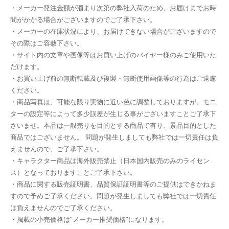
・メーカー発注金額が溜まり次第の弊社入荷のため、お届けまでお時
間がかかる場合がございますのでご了承下さい。
・メーカーの在庫状況により、お届けできない場合がございますので
その際はご容赦下さい。
・サイト内の文章や画像等はお買い上げのバイヤー様のみご使用いた
だけます。
・お買い上げ前の無断転載及び複製・無断使用画像等の行為はご遠慮
ください。
・商品写真は、可能な限り実物に近い色に調整しておりますが、モニ
ターの設定等によって多少誤差が生じる事がございますことご了承下
さいませ。本品は一般売りを目的とする商品で有り、景品目的とした
商品ではございません。 問題が発生しましても弊社では一切責任は負
えませんので、ご了承下さい。
・キャラクター商品は海外販売禁止（日本国内販売のみのライセン
ス）となっておりますことご了承下さい。
・商品に関する販売証明書、品質保証証明書等のご提供はできかねま
すので予めご了承ください。問題が発生しましても弊社では一切責任
は負えませんのでご了承ください。
・掲載の小売価格は"メーカー推奨価格"になります。