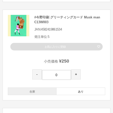
#今野印刷 グリーティングカード Musk man
C13W003
JAN:4582419861534
発注単位:5
お気に入りに登録
¥250
小売価格
-
+
在庫
あり