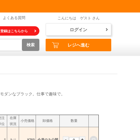
よくある質問
こんにちは ゲスト さん
ログイン
員登録はこちらから
検索
レジへ進む
モダンなブラック。仕事で趣味で。
発注
在庫
小売価格
卸価格
数量
単位
状況
-
+
お気に入りに登録
5
あり
¥760
会員のみ公開