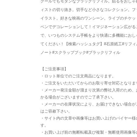
クールでもモダンなブラックリフィル。貼るをおしゃ
ィストの切り抜き。切手など小さなコレクション。フ
イラスト。好きな映画のワンシーン。ライブのチケッ
ペンでデコレーションして！イマジネーション広がる
で、いつものシステム手帳をより快適に多機能におし
てください！【検索ハッシュタグ】#石原紙工#リフィ
ノート#スクラップブック#ブラックリフィル
【ご注意事項】
・ロット単位でのご注文商品になります。
・ご注文をいただいてからのお取り寄せ対応となりま
・メーカー発注金額が溜まり次第の弊社入荷のため、
かる場合がございますのでご了承下さい。
・メーカーの在庫状況により、お届けできない場合が
はご容赦下さい。
・サイト内の文章や画像等はお買い上げのバイヤー様
す。
・お買い上げ前の無断転載及び複製・無断使用画像等