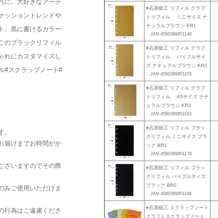
れに。大好きなアーテ
#石原紙工 リフィル クラフ
ァッショントレンドや
トリフィル ミニサイズ ナ
チュラルブラウン KR1
ト。黒に書けるカラー
JAN:4560399951148
このブラックリフィル
#石原紙工 リフィル クラフ
ゃれにカスタマイズし
トリフィル バイブルサイ
ズ ナチュラルブラウン KR2
ル#スクラップノート#
JAN:4560399951155
#石原紙工 リフィル クラフ
トリフィル A5サイズ ナチ
ュラルブラウン KR3
JAN:4560399951162
#石原紙工 リフィル ブラッ
す。
クリフィル ミニサイズ ブラ
お届けまでお時間がか
ック BR1
JAN:4560399951179
ございますのでその際
#石原紙工 リフィル ブラッ
クリフィル バイブルサイズ
ブラック BR2
のみご使用いただけま
JAN:4560399951186
#石原紙工 スクラップノート
の行為はご遠慮くださ
クラフトスクラップノート