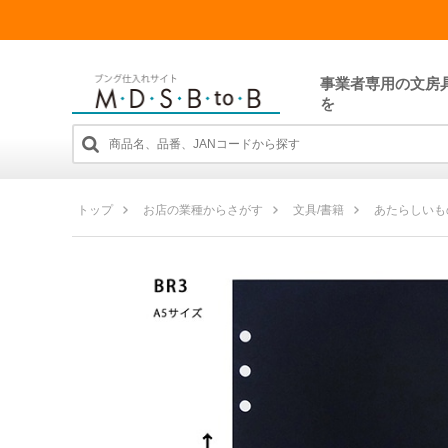
事業者専用の文房
を
トップ
お店の業種からさがす
文具/書籍
あたらしいも