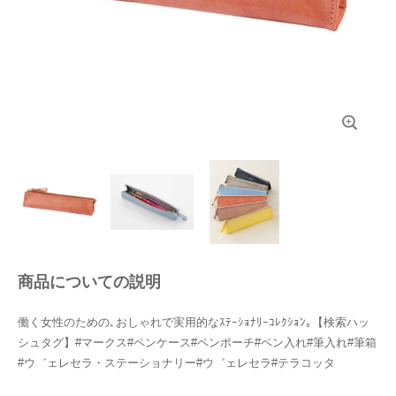
商品についての説明
働く女性のための､おしゃれで実用的なｽﾃｰｼｮﾅﾘｰｺﾚｸｼｮﾝ｡【検索ハッ
シュタグ】#マークス#ペンケース#ペンポーチ#ペン入れ#筆入れ#筆箱
#ウ゛ェレセラ・ステーショナリー#ウ゛ェレセラ#テラコッタ