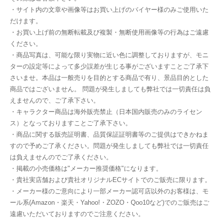
・サイト内の文章や画像等はお買い上げのバイヤー様のみご使用いた
だけます。
・お買い上げ前の無断転載及び複製・無断使用画像等の行為はご遠慮
ください。
・商品写真は、可能な限り実物に近い色に調整しておりますが、モニ
ターの設定等によって多少誤差が生じる事がございますことご了承下
さいませ。本品は一般売りを目的とする商品で有り、景品目的とした
商品ではございません。 問題が発生しましても弊社では一切責任は負
えませんので、ご了承下さい。
・キャラクター商品は海外販売禁止（日本国内販売のみのライセン
ス）となっておりますことご了承下さい。
・商品に関する販売証明書、品質保証証明書等のご提供はできかねま
すので予めご了承ください。問題が発生しましても弊社では一切責任
は負えませんのでご了承ください。
・掲載の小売価格は"メーカー推奨価格"になります。
・貴社実店舗および貴社オリジナルECサイトでのご販売に限ります。
・メーカー様のご意向により一部メーカー認可店以外のお客様は、モ
ール系(Amazon・楽天・Yahoo!・ZOZO・Qoo10など)でのご販売はご
遠慮いただいておりますのでご注意ください。