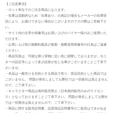
【ご注意事項】
・ロット単位でのご注文商品になります。
・在庫は流動的なため「在庫あり」の表記の場合もメーカーの在庫状
況により、お届けできない場合がございますのでその際はご容赦下さ
い。
・サイト内の文章や画像等はお買い上げのバイヤー様のみご使用いた
だけます。
・お買い上げ前の無断転載及び複製・無断使用画像等の行為はご遠慮
ください。
・商品写真は、可能な限り実物に近い色に調整しておりますが、モニ
ターの設定等によって多少誤差が生じる事がございますことご了承下
さいませ。
・本品は一般売りを目的とする商品で有り、景品目的とした商品では
ございません。 問題が発生しましても弊社では一切責任は負えません
ので、ご了承下さい。
・キャラクター商品は海外販売禁止（日本国内販売のみのライセン
ス）となっておりますことご了承下さい。 問題が発生しましても弊社
では一切責任は負えませんので、ご了承下さい。
・商品に関する販売証明書、品質保証証明書等のご提供はできかねま