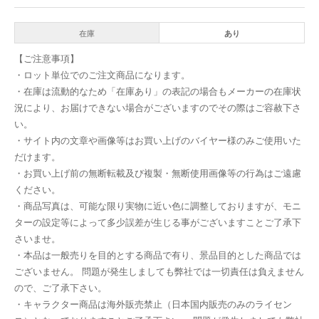
在庫
あり
【ご注意事項】
・ロット単位でのご注文商品になります。
・在庫は流動的なため「在庫あり」の表記の場合もメーカーの在庫状
況により、お届けできない場合がございますのでその際はご容赦下さ
い。
・サイト内の文章や画像等はお買い上げのバイヤー様のみご使用いた
だけます。
・お買い上げ前の無断転載及び複製・無断使用画像等の行為はご遠慮
ください。
・商品写真は、可能な限り実物に近い色に調整しておりますが、モニ
ターの設定等によって多少誤差が生じる事がございますことご了承下
さいませ。
・本品は一般売りを目的とする商品で有り、景品目的とした商品では
ございません。 問題が発生しましても弊社では一切責任は負えません
ので、ご了承下さい。
・キャラクター商品は海外販売禁止（日本国内販売のみのライセン