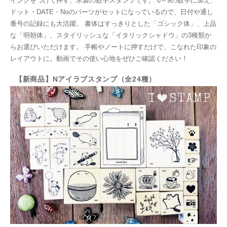
インクをつけて押す、木製の数字スタンプです。 0～9の数字に加え、
ドット・DATE・Noのパーツがセットになっているので、日付や通し
番号の記録にも大活躍。 書体はすっきりとした「ゴシック体」、上品
な「明朝体」、スタイリッシュな「イタリックシャドウ」の3種類か
らお選びいただけます。 手帳やノートに押すだけで、こなれた印象の
レイアウトに。動画でその使い心地をぜひご確認ください！
【新商品】Nアイラブスタンプ（全24種）