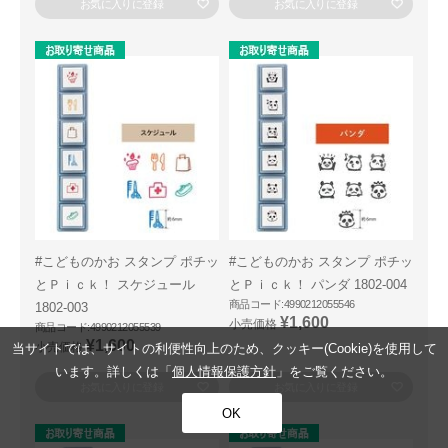
お気に入りに登録
お気に入りに登録
#こどものかお スタンプ ポチッ
#こどものかお スタンプ ポチッ
とＰｉｃｋ！ スケジュール
とＰｉｃｋ！ パンダ 1802-004
商品コード:4990212055546
1802-003
¥1,600
小売価格
商品コード:4990212055539
¥1,600
小売価格
当サイトでは、サイトの利便性向上のため、クッキー(Cookie)を使用して
います。詳しくは「
個人情報保護方針
」をご覧ください。
お気に入りに登録
お気に入りに登録
OK